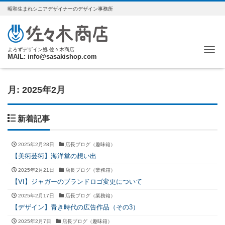
昭和生まれシニアデザイナーのデザイン事務所
Me
よろずデザイン処 佐々木商店
MAIL: info@sasakishop.com
月:
2025年2月
新着記事
2025年2月28日
店長ブログ（趣味箱）
【美術芸術】海洋堂の想い出
2025年2月21日
店長ブログ（業務箱）
【VI】ジャガーのブランドロゴ変更について
2025年2月17日
店長ブログ（業務箱）
【デザイン】青き時代の広告作品（その3）
2025年2月7日
店長ブログ（趣味箱）