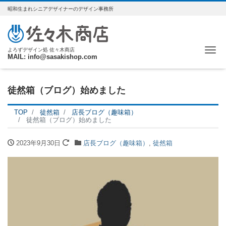
昭和生まれシニアデザイナーのデザイン事務所
Me
よろずデザイン処 佐々木商店
MAIL: info@sasakishop.com
徒然箱（ブログ）始めました
TOP
徒然箱
店長ブログ（趣味箱）
徒然箱（ブログ）始めました
2023年9月30日
店長ブログ（趣味箱）
,
徒然箱