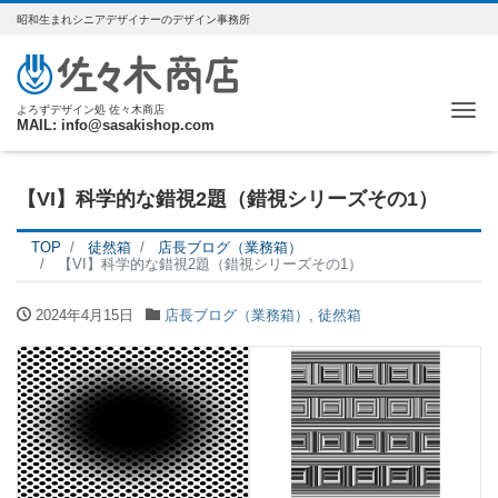
昭和生まれシニアデザイナーのデザイン事務所
Me
よろずデザイン処 佐々木商店
MAIL: info@sasakishop.com
【VI】科学的な錯視2題（錯視シリーズその1）
TOP
徒然箱
店長ブログ（業務箱）
【VI】科学的な錯視2題（錯視シリーズその1）
2024年4月15日
店長ブログ（業務箱）
,
徒然箱