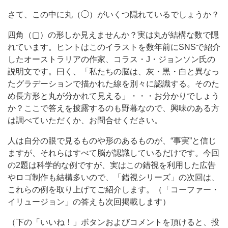
さて、この中に丸（◯）がいくつ隠れているでしょうか？
四角（▢）の形しか見えませんか？実は丸が結構な数で隠
れています。ヒントはこのイラストを数年前にSNSで紹介
したオーストラリアの作家、コラス・J・ジョンソン氏の
説明文です。曰く、「私たちの脳は、灰・黒・白と異なっ
たグラデーションで描かれた線を別々に認識する。そのた
め長方形と丸が分かれて見える」・・・お分かりでしょう
か？ここで答えを披露するのも野暮なので、興味のある方
は調べていただくか、お問合せください。
人は自分の眼で見るものや形のあるものが、“事実”と信じ
ますが、それらはすべて脳が認識しているだけです。今回
の2題は科学的な例ですが、実はこの錯視を利用した広告
やロゴ制作も結構多いので、「錯視シリーズ」の次回は、
これらの例を取り上げてご紹介します。（「コーファー・
イリュージョン」の答えも次回掲載します）
（下の「いいね！」ボタンおよびコメントを頂けると、投