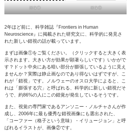
画像①
画像②
2年ほど前に、科学雑誌『Frontiers in Human
Neuroscience』に掲載された研究文に、科学的に発見さ
れた新しい錯視の話が載っています。
まずは画像①をご覧ください。（クリックすると大きく表
示されます。大きい方が効果が顕著らしいです）いかがで
す？ドット中央にある暗い部分が膨張しているように見え
ませんか？実際は静止画なのであり得ないはずですが、こ
れが「錯視」です。ノルウェーのオスロ大学によると、こ
れは「膨張する穴」と呼ばれる、科学的に新しい錯視だそ
うで、約86%の人にこの錯覚が発生しているそうです。
また、視覚の専門家であるアンソニー・ノルチャさんが作
成し、2006年に最も優秀な錯視画像にも選出された、
「コーファー（格子という意味）・イリュージョン」と呼
ばれるイラストが、画像②です。