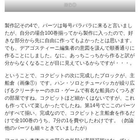
画像①
製作記その4で、パーツは毎号バラバラに来ると言いまし
たが、自分の場合100巻揃ってから製作に入ったので、好
きな部分から先に自由に作ってもよかったとは思います。
でも、デアゴスティーニ編集者の意図を汲んで順番通りに
作ることにしました。なに、あっちこっちから作ると訳が
分からなくなることが目に見えているからですが・・・。
ということで、コクピットの次に完成したブロックが、主
船倉（画像①）です。ハン・ソロとチューバッカが繰り広
げるクリーチャーのホロ・ゲームで有名な船員のくつろぎ
の部屋ですね。コクピットほど細かくはないですが、これ
も作っていて楽しかったでしたね。第14号でここのパーツ
がすべて揃い、完成なので、コクピットと主船倉を作るだ
けで全100巻のうち、7分の1を費やしたわけです。（勿論
他のパーツも細々ときていましたが）