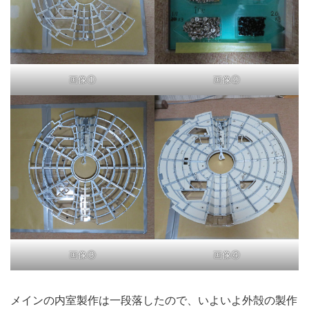
画像①
画像②
画像③
画像④
メインの内室製作は一段落したので、いよいよ外殻の製作