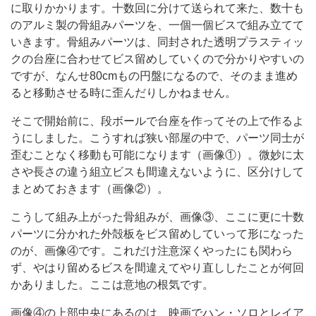
に取りかかります。十数回に分けて送られて来た、数十も
のアルミ製の骨組みパーツを、一個一個ビスで組み立てて
いきます。骨組みパーツは、同封された透明プラスティッ
クの台座に合わせてビス留めしていくので分かりやすいの
ですが、なんせ80cmもの円盤になるので、そのまま進め
ると移動させる時に歪んだりしかねません。
そこで開始前に、段ボールで台座を作ってその上で作るよ
うにしました。こうすれば狭い部屋の中で、パーツ同士が
歪むことなく移動も可能になります（画像①）。微妙に太
さや長さの違う組立ビスも間違えないように、区分けして
まとめておきます（画像②）。
こうして組み上がった骨組みが、画像③、ここに更に十数
パーツに分かれた外殻板をビス留めしていって形になった
のが、画像④です。これだけ注意深くやったにも関わら
ず、やはり留めるビスを間違えてやり直ししたことが何回
かありました。ここは意地の根気です。
画像④の上部中央にあるのは、映画でハン・ソロとレイア