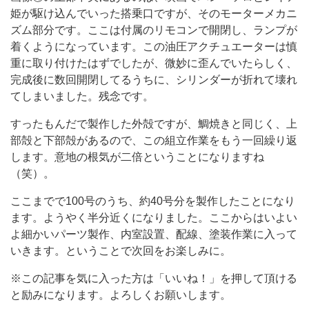
姫が駆け込んでいった搭乗口ですが、そのモーターメカニ
ズム部分です。ここは付属のリモコンで開閉し、ランプが
着くようになっています。この油圧アクチュエーターは慎
重に取り付けたはずでしたが、微妙に歪んでいたらしく、
完成後に数回開閉してるうちに、シリンダーが折れて壊れ
てしまいました。残念です。
すったもんだで製作した外殻ですが、鯛焼きと同じく、上
部殻と下部殻があるので、この組立作業をもう一回繰り返
します。意地の根気が二倍ということになりますね
（笑）。
ここまでで100号のうち、約40号分を製作したことになり
ます。ようやく半分近くになりました。ここからはいよい
よ細かいパーツ製作、内室設置、配線、塗装作業に入って
いきます。ということで次回をお楽しみに。
※この記事を気に入った方は「いいね！」を押して頂ける
と励みになります。よろしくお願いします。