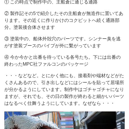
① この時点で制作中の、主船倉に通じる通路
② 製作記その5で紹介したその主船倉が無造作に置いてあ
ります。その近くに作りかけのコクピットへ続く通路部
分。塗装後合体させます
③ 塗装中の、船体外殻穴のパーツです。シンナー臭を逃
がす塗装ブースのパイプが外に繫がっています
④ 今か今かと出番を待っている各号たち。下には出番の
終わったMPC社ファルコンのパッケージ
・・・などなど。とにかく他にも、接着剤や端材などがた
くさんあるので、引き出しなどにはシールを貼って居場所
が分かるようにしています。制作中はゴチャゴチャになり
ますが、それでも、その日の製作が終わると細かいパーツ
はなるべく仕舞うようにしています。なぜなら・・・