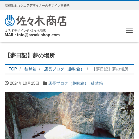
昭和生まれシニアデザイナーのデザイン事務所
Me
よろずデザイン処 佐々木商店
MAIL: info@sasakishop.com
【夢日記】夢の場所
TOP
徒然箱
店長ブログ（趣味箱）
【夢日記】夢の場所
2024年10月15日
店長ブログ（趣味箱）
,
徒然箱