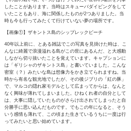
したことがあります。当時はスキューバダイビングをして
いたこともあり、海に関係したものが2つありました。当
時も今も行ってみたくて行けていない夢の場所です。
【画像①】ザキントス島のシップレックビーチ
40年以上前に、とある雑誌でこの写真を見掛けた時は、こ
んなに綺麗で浪漫溢れる島がこの世にあるんだ、と大感動
しながら切り抜いたことを覚えています。キャプションに
は「ギリシャのザキントス島」と書いていました。こんな
密室（？）みたいな島は想像力をかき立てられますね。当
時から有名な観光地でしたが、その後ジブリの「紅の豚」
で、マルコの隠れ家モデルとして広まってからは、なんと
なく興味が薄れてしまいました。ひねくれ者の自分として
は、大事に隠していたものがさらけ出されてしまったと自
分勝手に思い込んだものです。でもこの年になると、そう
いう感情も薄れて、この頃また生きているうちに一度は行
ってみたいと思い始めています。