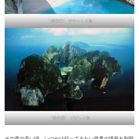
【画像①】 ザキントス島
【画像②】 ピピレイ島
その昔の若い頃、いつかは行ってみたい世界の場所を列挙