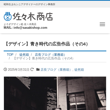
昭和生まれシニアデザイナーのデザイン事務所
Me
よろずデザイン処 佐々木商店
MAIL: info@sasakishop.com
【デザイン】青き時代の広告作品（その4）
TOP
徒然箱
店長ブログ（業務箱）
【デザイン】青き時代の広告作品（その4）
2025年3月31日
店長ブログ（業務箱）
,
徒然箱