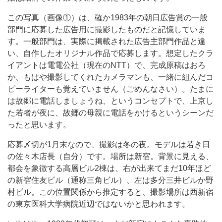
この写真（画像①）は、確か1983年の朝日広告賞の一般
部門に応募した広告用に撮影したものだと記憶していま
す。一般部門は、実際に掲載された広告主部門作品と違
い、自作したオリジナル作品で応募します。想定したクラ
イアントは電電公社（現在のNTT）で、完成原稿はおろ
か、もはや撮影してくれたカメラマンも、一緒に組んだコ
ピーライターも覚えていません（ごめんなさい）。たまに
は故郷に電話しましょうね、というコンセプトで、上京し
た若者が夜に、故郷の母親に電話をかけるというシーンだ
ったと思います。
応募〆切が1月末なので、撮影は冬の夜。モデルは若き日
の佐々木店長（自分）です。場所は新宿。背景に見える、
都会を象徴する高層ビル2棟は、右が出来てまだ10年ほど
の新宿住友ビル（通称三角ビル）、左は多分三井ビルか野
村ビル。この位置関係から推定すると、撮影場所は西新宿
の東京医科大学病院近辺ではないかと思われます。